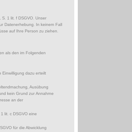
1 S. 1 lit. f DSGVO. Unser
zur Datenerhebung. In keinem Fall
sse auf Ihre Person zu ziehen.
ren als den im Folgenden
 Einwilligung dazu erteilt
 Geltendmachung, Ausübung
t und kein Grund zur Annahme
resse an der
. 1 lit. c DSGVO eine
b DSGVO für die Abwicklung