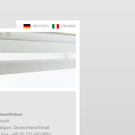
DEUTSCH
ITALIANO
twortlichen
durch:
ttgart, Deutschland Email:
 Fax: +49 (0) 711-6019851